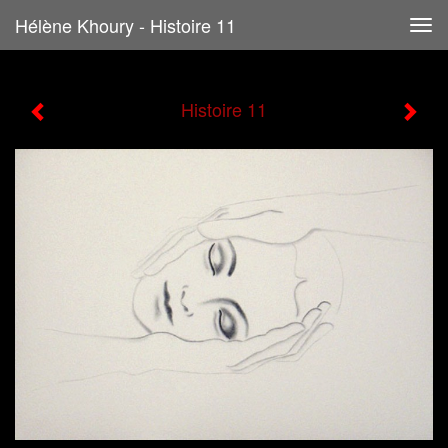
Hélène Khoury - Histoire 11
Tog
navi
Histoire 11